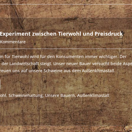
 Experiment zwischen Tierwohl und Preisdruck
 Kommentare
n für Tierwohl wird für den Konsumenten immer wichtiger. Der
 der Landwirtschaft steigt. Unser neuer Bauer versucht beide Asp
freuen uns auf unsere Schweine aus dem Außenklimastall.
ohl
,
Schweinehaltung
,
Unsere Bauern
,
Außenklimastall