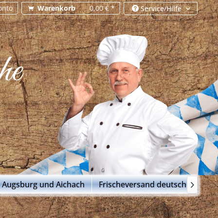
onto
Warenkorb
0,00 € *
Service/Hilfe
he
m Augsburg und Aichach
Frischeversand deutschlandweit
