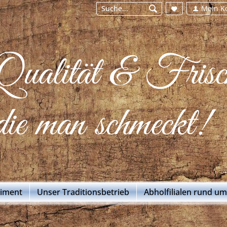
Mein K
Qualität & Frisc
die man schmeckt!
timent
Unser Traditionsbetrieb
Abholfilialen rund u