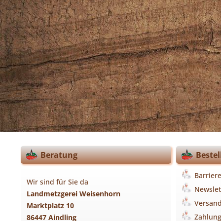
Beratung
Bestel
Barriere
Wir sind für Sie da
Newslet
Landmetzgerei Weisenhorn
Versan
Marktplatz 10
Zahlun
86447 Aindling