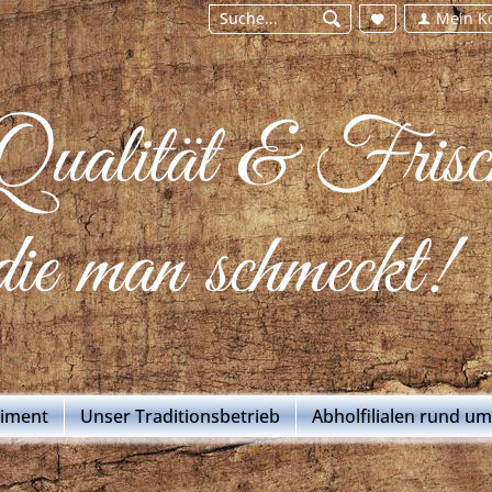
Mein K
Qualität & Frisc
die man schmeckt!
timent
Unser Traditionsbetrieb
Abholfilialen rund u