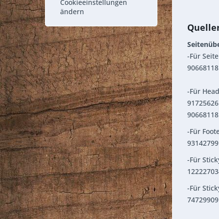
Cookieeinstellungen
ändern
Quelle
Seitenüb
-Für Seit
90668118 
-Für Head
91725626 
90668118 
-Für Foot
93142799
-Für Stic
12222703
-Für Stic
74729909 