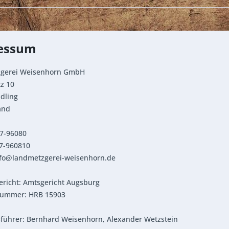
essum
gerei Weisenhorn GmbH
z 10
dling
and
37-96080
37-960810
info@landmetzgerei-weisenhorn.de
ericht: Amtsgericht Augsburg
nummer: HRB 15903
sführer: Bernhard Weisenhorn, Alexander Wetzstein