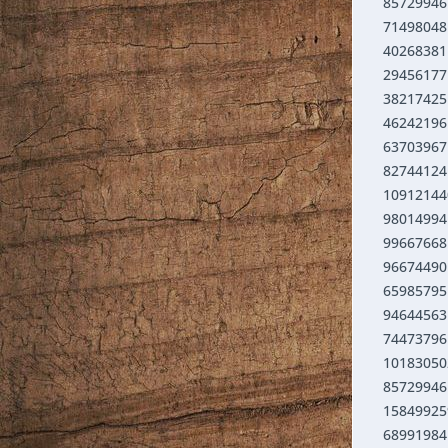
85729946 
71498048 
40268381 
29456177 
38217425 
46242196 
63703967 
82744124 
109121440
98014994 
99667668
96674490 
65985795 
94644563 
74473796 
101830502
85729946 
158499259
68991984 