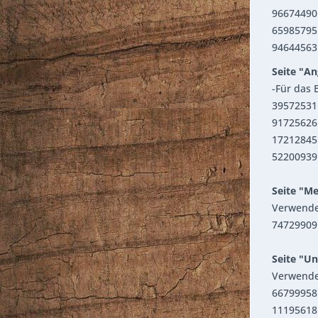
96674490 
65985795
94644563 
Seite "A
-Für das 
39572531
91725626 
17212845
52200939 
Seite "Me
Verwendet
74729909 
Seite "Un
Verwendet
66799958 
11195618 