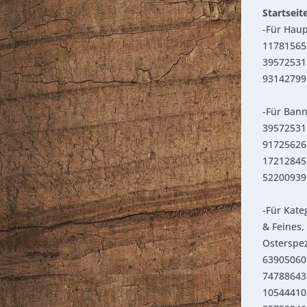
Startseit
-Für Haup
11781565
39572531
93142799
-Für Ban
39572531
91725626 
17212845
52200939 
-Für Kate
& Feines,
Osterspez
63905060 
74788643 
105444105