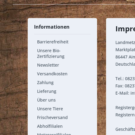
Informationen
Impr
Barrierefreiheit
Landmetz
Marktplat
Unsere Bio-
Zertifizierung
86447 Ain
Deutschl
Newsletter
Versandkosten
Tel.: 082
Zahlung
Fax: 082
Lieferung
E-Mail: 
Über uns
Registerg
Unsere Tiere
Register
Frischeversand
Abholfilialen
Geschäft
Metzgereifilialen