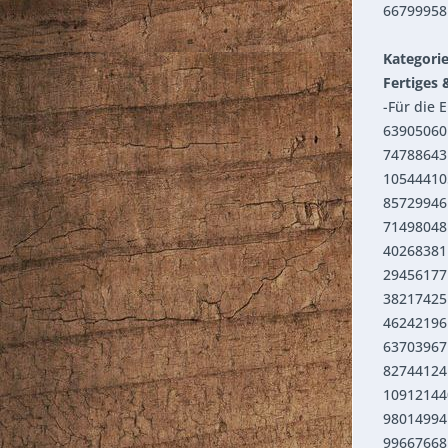
66799958 
Kategorie
Fertiges 
-Für die 
63905060
74788643
10544410
85729946
71498048
40268381
29456177 
38217425 
46242196
63703967 
82744124 
109121440
98014994 
99667668