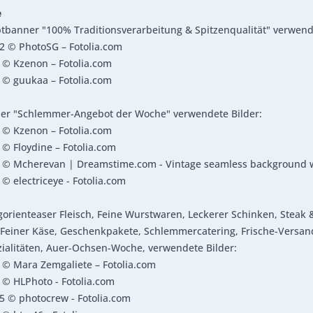
e
tbanner "100% Traditionsverarbeitung & Spitzenqualität" verwende
2 © PhotoSG – Fotolia.com
 © Kzenon – Fotolia.com
 © guukaa – Fotolia.com
ner "Schlemmer-Angebot der Woche" verwendete Bilder:
 © Kzenon – Fotolia.com
© Floydine – Fotolia.com
 © Mcherevan | Dreamstime.com - Vintage seamless background w
© electriceye - Fotolia.com
gorienteaser Fleisch, Feine Wurstwaren, Leckerer Schinken, Steak & G
 Feiner Käse, Geschenkpakete, Schlemmercatering, Frische-Versand,
ialitäten, Auer-Ochsen-Woche, verwendete Bilder:
© Mara Zemgaliete – Fotolia.com
© HLPhoto - Fotolia.com
 © photocrew - Fotolia.com