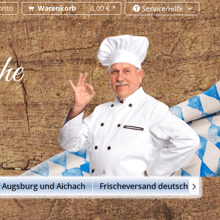
onto
Warenkorb
0,00 € *
Service/Hilfe
he
m Augsburg und Aichach
Frischeversand deutschlandweit
