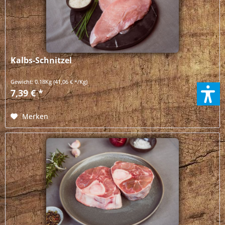
Kalbs-Schnitzel
Gewicht:
0.18Kg
(41,06 € */Kg)
7,39 € *
Merken