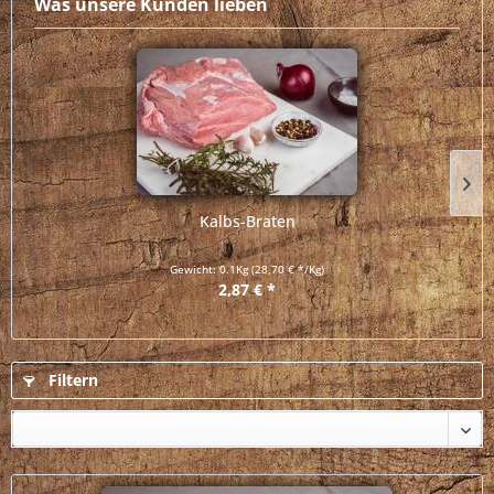
Was unsere Kunden lieben
Kalbs-Braten
Gewicht:
0.1Kg
(28,70 € */Kg)
2,87 € *
Filtern