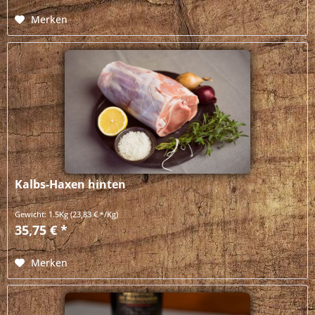
Merken
Kalbs-Haxen hinten
Gewicht:
1.5Kg
(23,83 € */Kg)
35,75 € *
Merken