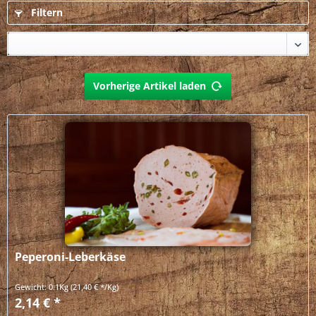
Filtern
Vorherige Artikel laden
Peperoni-Leberkäse
Gewicht:
0.1Kg
(21,40 € */Kg)
2,14 € *