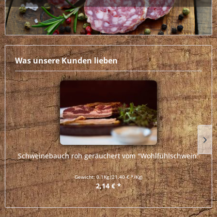
Was unsere Kunden lieben
Schweinebauch roh geräuchert vom "Wohlfühlschwein"
Gewicht:
0.1Kg
(21,40 € */Kg)
2,14 € *